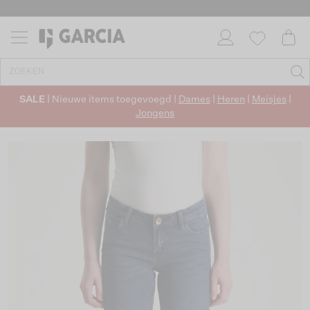
SALE
| Nieuwe items toegevoegd |
Dames
|
Heren
|
Meisjes
|
Jongens