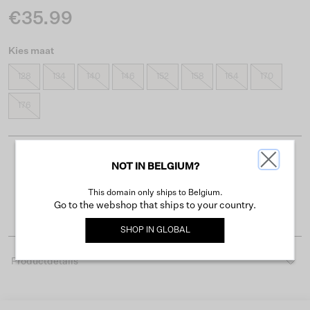
€35.99
Kies maat
128
134
140
146
152
158
164
170
176
Gratis verzending vanaf €50
NOT IN BELGIUM?
Levertijd 2-3 werkdagen
This domain only ships to Belgium.
Go to the webshop that ships to your country.
Gemakkelijk retourneren binnen 30 dagen
SHOP IN
GLOBAL
Productdetails