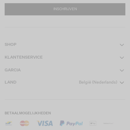
INSCHRIJVEN
SHOP
Dames
KLANTENSERVICE
Heren
Contact
GARCIA
Girls Teens
Veelgestelde vragen
Over ons
LAND
België (Nederlands)
Boys Teens
Actievoorwaarden
Garcia Stories
Girls Kids
Verzending
Our Responsible Journey
Boys Kids
Retourneren
Winkels
BETAALMOGELIJKHEDEN
Cookies
Careers
Mijn account