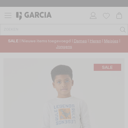
SALE
| Nieuwe items toegevoegd |
Dames
|
Heren
|
Meisjes
|
Jongens