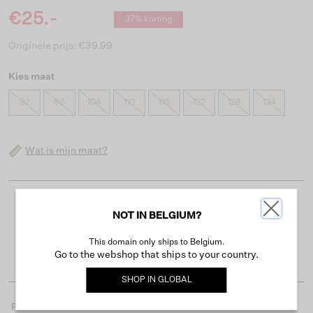
€25.-
37% korting
Originele prijs: €39.99
Kies maat
92
98
104
110
116
122
128
134
Wat is mijn maat?
Gratis verzending vanaf €50
NOT IN BELGIUM?
Levertijd 2-3 werkdagen
This domain only ships to Belgium.
Gemakkelijk retourneren binnen 30 dagen
Go to the webshop that ships to your country.
SHOP IN
GLOBAL
Productdetails