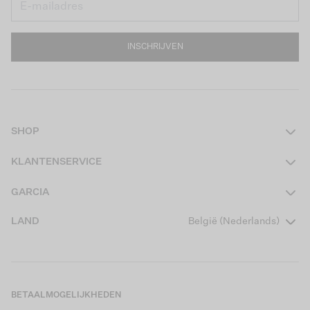
INSCHRIJVEN
SHOP
Dames
KLANTENSERVICE
Heren
Contact
GARCIA
Girls Teens
Veelgestelde vragen
Over ons
LAND
België (Nederlands)
Boys Teens
Actievoorwaarden
Garcia Stories
Girls Kids
Verzending
Our Responsible Journey
Boys Kids
Retourneren
Winkels
BETAALMOGELIJKHEDEN
Cookies