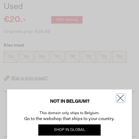
Used
€20.-
49% korting
Originele prijs: €39.99
Kies maat
92
98
104
110
116
122
128
134
Wat is mijn maat?
NOT IN BELGIUM?
Gratis verzending vanaf €50
This domain only ships to Belgium.
Levertijd 2-3 werkdagen
Go to the webshop that ships to your country.
Gemakkelijk retourneren binnen 30 dagen
SHOP IN
GLOBAL