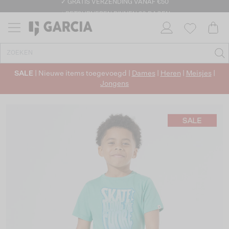
✓ GRATIS VERZENDING VANAF €50
✓ RETOURNEREN BINNEN 30 DAGEN
SALE
| Nieuwe items toegevoegd |
Dames
|
Heren
|
Meisjes
|
Jongens