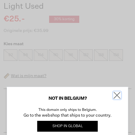
Light Used
€25.-
30% korting
Originele prijs: €35.99
Kies maat
92
98
104
110
116
122
128
134
Wat is mijn maat?
NOT IN BELGIUM?
Gratis verzending vanaf €50
This domain only ships to Belgium.
Levertijd 2-3 werkdagen
Go to the webshop that ships to your country.
Gemakkelijk retourneren binnen 30 dagen
SHOP IN
GLOBAL