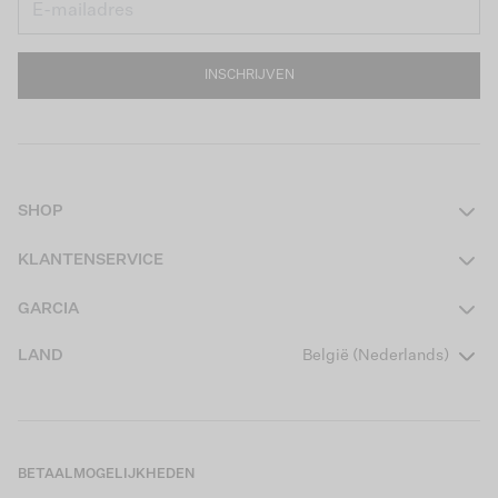
INSCHRIJVEN
SHOP
Dames
KLANTENSERVICE
Heren
Contact
GARCIA
Girls Teens
Veelgestelde vragen
Over ons
LAND
België (Nederlands)
Boys Teens
Actievoorwaarden
Garcia Stories
Girls Kids
Verzending
Our Responsible Journey
Boys Kids
Retourneren
Winkels
BETAALMOGELIJKHEDEN
Cookies