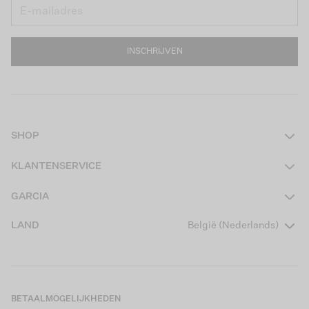
INSCHRIJVEN
SHOP
Dames
KLANTENSERVICE
Heren
Contact
GARCIA
Girls Teens
Veelgestelde vragen
Over ons
LAND
België (Nederlands)
Boys Teens
Actievoorwaarden
Garcia Stories
Girls Kids
Verzending
Our Responsible Journey
Boys Kids
Retourneren
Winkels
BETAALMOGELIJKHEDEN