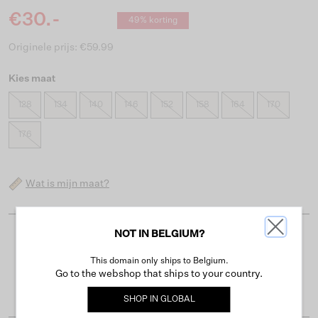
€30.-
49% korting
Originele prijs: €59.99
Kies maat
128
134
140
146
152
158
164
170
176
Wat is mijn maat?
NOT IN BELGIUM?
Gratis verzending vanaf €50
This domain only ships to Belgium.
Levertijd 2-3 werkdagen
Go to the webshop that ships to your country.
Gemakkelijk retourneren binnen 30 dagen
SHOP IN
GLOBAL