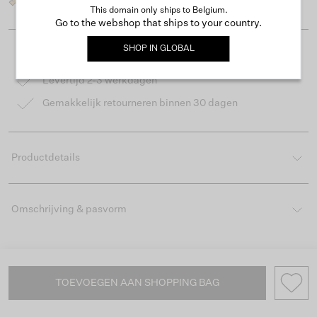
This domain only ships to Belgium.
Go to the webshop that ships to your country.
SHOP IN
GLOBAL
Gratis verzending vanaf €50
Levertijd 2-3 werkdagen
Gemakkelijk retourneren binnen 30 dagen
Productdetails
Omschrijving & pasvorm
TOEVOEGEN AAN SHOPPING BAG