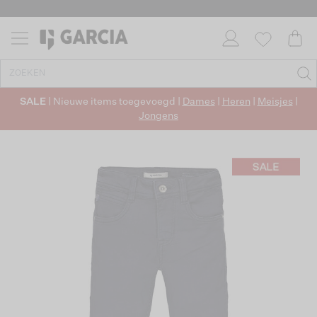
SALE
| Nieuwe items toegevoegd |
Dames
|
Heren
|
Meisjes
|
Jongens