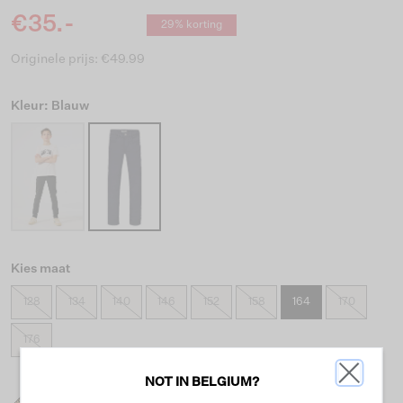
€35.-
29% korting
Originele prijs: €49.99
Kleur: Blauw
Kies maat
128
134
140
146
152
158
164
170
176
NOT IN BELGIUM?
Wat is mijn maat?