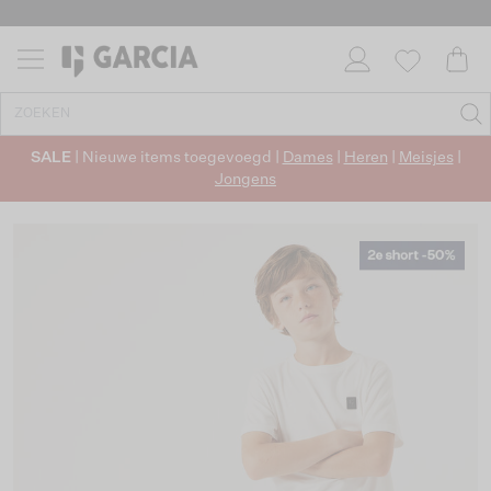
SALE
| Nieuwe items toegevoegd |
Dames
|
Heren
|
Meisjes
|
Jongens