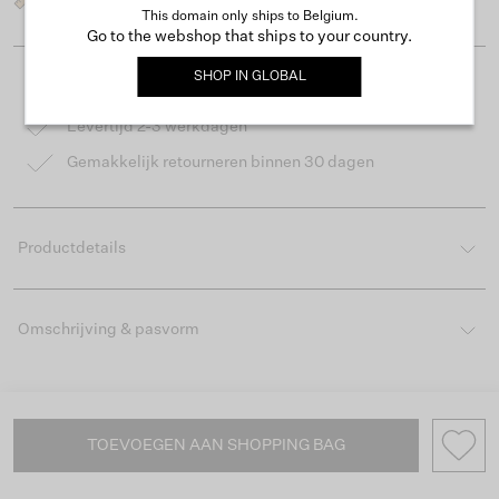
This domain only ships to Belgium.
Go to the webshop that ships to your country.
SHOP IN
GLOBAL
Gratis verzending vanaf €50
Levertijd 2-3 werkdagen
Gemakkelijk retourneren binnen 30 dagen
Productdetails
Omschrijving & pasvorm
TOEVOEGEN AAN SHOPPING BAG