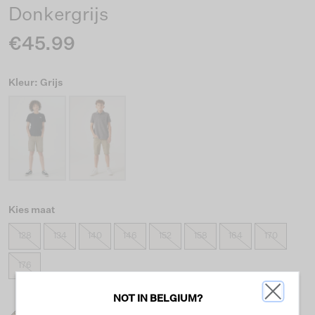
Donkergrijs
€45.99
Kleur: Grijs
Kies maat
128
134
140
146
152
158
164
170
176
NOT IN BELGIUM?
Wat is mijn maat?