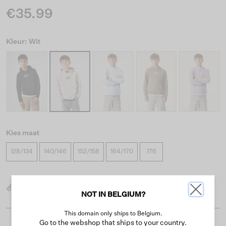
€35.99
Kleur: Wit
Kies maat
128/134
140/146
152/158
164/170
176
Wat is mijn maat?
NOT IN BELGIUM?
This domain only ships to Belgium.
Go to the webshop that ships to your country.