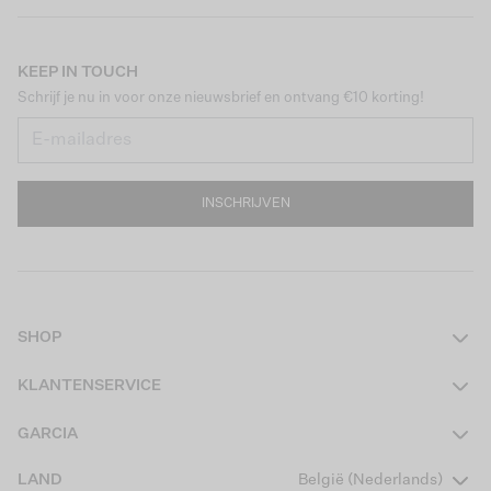
KEEP IN TOUCH
Schrijf je nu in voor onze nieuwsbrief en ontvang €10 korting!
INSCHRIJVEN
SHOP
Dames
KLANTENSERVICE
Heren
Contact
GARCIA
Girls Teens
Veelgestelde vragen
Over ons
LAND
België (Nederlands)
Boys Teens