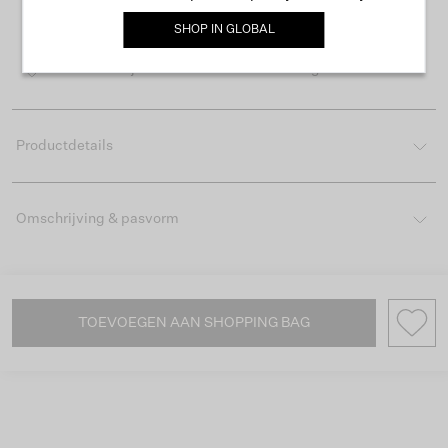
Gratis verzending vanaf €50
SHOP IN
GLOBAL
Levertijd 2-3 werkdagen
Gemakkelijk retourneren binnen 30 dagen
Productdetails
Omschrijving & pasvorm
TOEVOEGEN AAN SHOPPING BAG