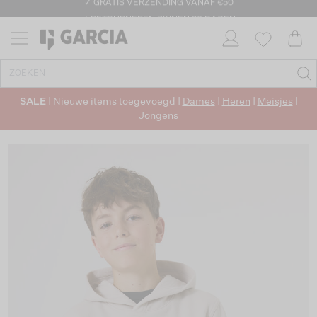
✓ GRATIS VERZENDING VANAF €50
✓ RETOURNEREN BINNEN 30 DAGEN
SALE
| Nieuwe items toegevoegd |
Dames
|
Heren
|
Meisjes
|
Jongens