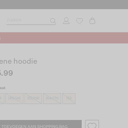
s
ene hoodie
.99
aat
4
140/146
152/158
164/170
176
TOEVOEGEN AAN SHOPPING BAG