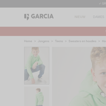
✓ GR
NIEUW
DAMES
Home
>
Jongens
>
Teens
>
Sweaters en hoodies
>
Ho