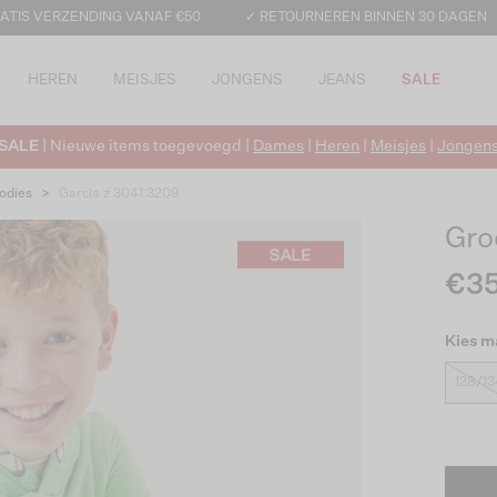
ATIS VERZENDING VANAF €50
✓ RETOURNEREN BINNEN 30 DAGEN
HEREN
MEISJES
JONGENS
JEANS
SALE
SALE
| Nieuwe items toegevoegd |
Dames
|
Heren
|
Meisjes
|
Jongen
odies
>
Garcia z 3041 3209
Gro
€35
Kies m
128/13