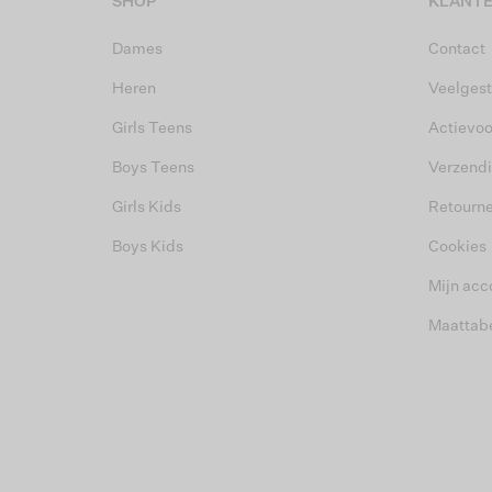
SHOP
KLANTE
Dames
Contact
Heren
Veelgest
Girls Teens
Actievo
Boys Teens
Verzend
Girls Kids
Retourn
Boys Kids
Cookies
Mijn acc
Maattab