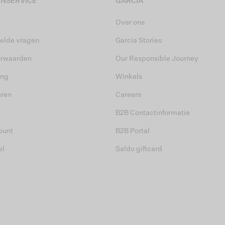
NSERVICE
GARCIA
Over ons
elde vragen
Garcia Stories
orwaarden
Our Responsible Journey
ing
Winkels
eren
Careers
B2B Contactinformatie
ount
B2B Portal
el
Saldo giftcard