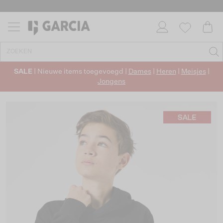
SALE
| Nieuwe items toegevoegd |
Dames
|
Heren
|
Meisjes
|
Jongens