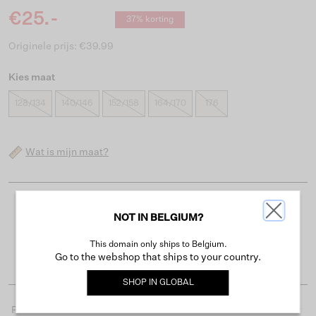
€25.-
37% korting
Originele prijs: €39.99
Kies maat
128/134
140/146
152/158
164/170
176
Wat is mijn maat?
Gratis verzending vanaf €50
NOT IN BELGIUM?
Levertijd 2-3 werkdagen
This domain only ships to Belgium.
Gemakkelijk retourneren binnen 30 dagen
Go to the webshop that ships to your country.
SHOP IN
GLOBAL
Productdetails