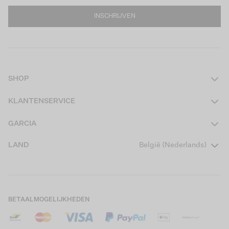
INSCHRIJVEN
SHOP
Dames
KLANTENSERVICE
Heren
Contact
GARCIA
Girls Teens
Veelgestelde vragen
Over ons
LAND
België (Nederlands)
Boys Teens
Actievoorwaarden
Garcia Stories
Girls Kids
Verzending
Our Responsible Journey
Boys Kids
Retourneren
Winkels
BETAALMOGELIJKHEDEN
Cookies
Careers
Mijn account