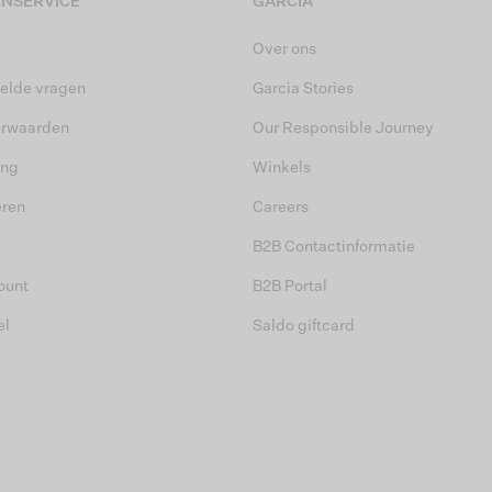
NSERVICE
GARCIA
Over ons
elde vragen
Garcia Stories
orwaarden
Our Responsible Journey
ing
Winkels
eren
Careers
B2B Contactinformatie
ount
B2B Portal
el
Saldo giftcard