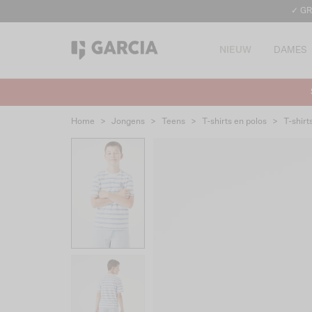
✓ GR
NIEUW
DAMES
Home
>
Jongens
>
Teens
>
T-shirts en polos
>
T-shirt