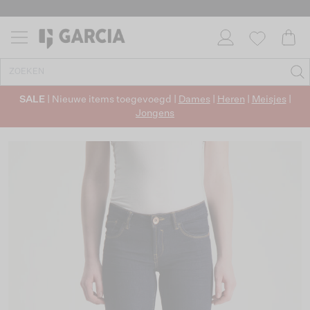
SALE
| Nieuwe items toegevoegd |
Dames
|
Heren
|
Meisjes
|
Jongens