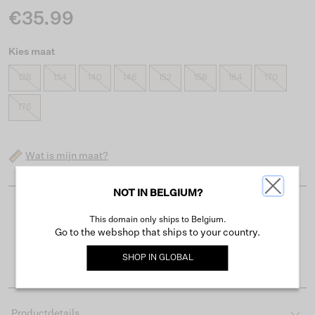
€35.99
Kies maat
128
134
140
146
152
158
164
170
176
Wat is mijn maat?
NOT IN BELGIUM?
Gratis verzending vanaf €50
This domain only ships to Belgium.
Go to the webshop that ships to your country.
Levertijd 2-3 werkdagen
SHOP IN
GLOBAL
Gemakkelijk retourneren binnen 30 dagen
Productdetails