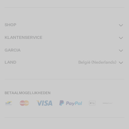
SHOP
Dames
KLANTENSERVICE
Heren
Contact
GARCIA
Girls Teens
Veelgestelde vragen
Over ons
LAND
België (Nederlands)
Boys Teens
Actievoorwaarden
Garcia Stories
Girls Kids
Verzending
Our Responsible Journey
Boys Kids
Retourneren
Winkels
BETAALMOGELIJKHEDEN
Cookies
Careers
Mijn account
B2B Contactinformatie
Maattabel
B2B Portal