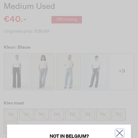
Medium Used
€40.-
33% korting
Originele prijs: €59.99
Kleur: Blauw
+9
Kies maat
128
134
140
146
152
158
164
170
176
NOT IN BELGIUM?