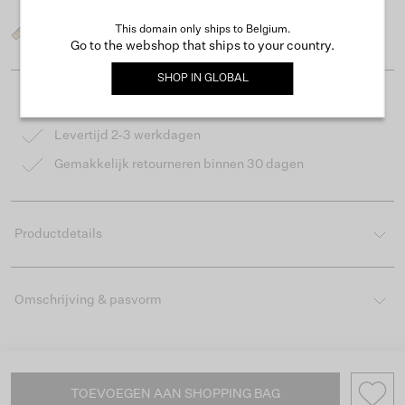
This domain only ships to Belgium.
Wat is mijn maat?
Go to the webshop that ships to your country.
SHOP IN
GLOBAL
Gratis verzending vanaf €50
Levertijd 2-3 werkdagen
Gemakkelijk retourneren binnen 30 dagen
Productdetails
Omschrijving & pasvorm
TOEVOEGEN AAN SHOPPING BAG