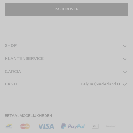
INSCHRIJVEN
SHOP
Dames
KLANTENSERVICE
Heren
Contact
GARCIA
Girls Teens
Veelgestelde vragen
Over ons
LAND
België (Nederlands)
Boys Teens
Actievoorwaarden
Garcia Stories
Girls Kids
Verzending
Our Responsible Journey
Boys Kids
Retourneren
Winkels
BETAALMOGELIJKHEDEN
Cookies
Careers
Mijn account