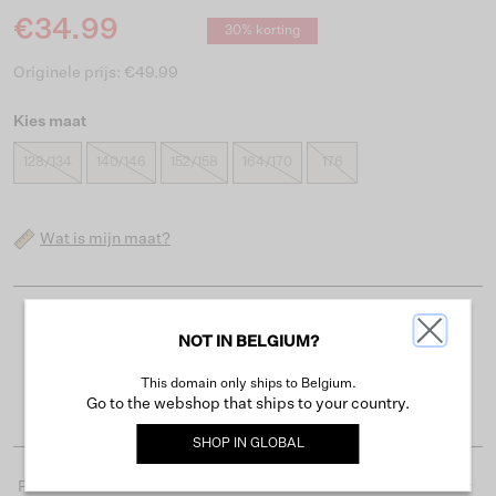
€34.99
30% korting
Originele prijs: €49.99
Kies maat
128/134
140/146
152/158
164/170
176
Wat is mijn maat?
Gratis verzending vanaf €50
NOT IN BELGIUM?
Levertijd 2-3 werkdagen
This domain only ships to Belgium.
Gemakkelijk retourneren binnen 30 dagen
Go to the webshop that ships to your country.
SHOP IN
GLOBAL
Productdetails