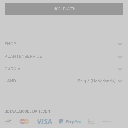
INSCHRIJVEN
SHOP
Dames
KLANTENSERVICE
Heren
Contact
GARCIA
Girls Teens
Veelgestelde vragen
Over ons
LAND
België (Nederlands)
Boys Teens
Actievoorwaarden
Garcia Stories
Girls Kids
Verzending
Our Responsible Journey
Boys Kids
Retourneren
Winkels
BETAALMOGELIJKHEDEN
Cookies
Careers
Mijn account