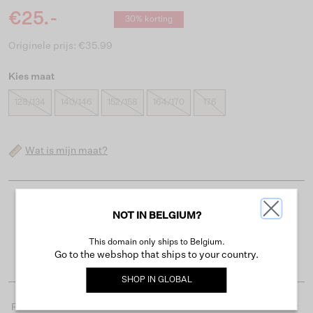
€25.-
30% korting
Originele prijs: €35.99
Kies maat
128/134
140/146
152/158
164/170
176
Wat is mijn maat?
Gratis verzending vanaf €50
NOT IN BELGIUM?
Levertijd 2-3 werkdagen
This domain only ships to Belgium.
Gemakkelijk retourneren binnen 30 dagen
Go to the webshop that ships to your country.
SHOP IN
GLOBAL
Productdetails