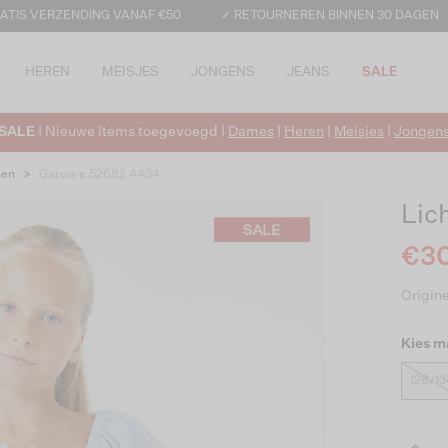
ATIS VERZENDING VANAF €50
✓ RETOURNEREN BINNEN 30 DAGEN
HEREN
MEISJES
JONGENS
JEANS
SALE
SALE
| Nieuwe items toegevoegd |
Dames
|
Heren
|
Meisjes
|
Jongen
ken
>
Garcia e 52682 4434
Lic
€30
Origine
Kies m
128/13