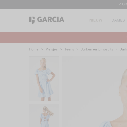
✓ GR
NIEUW
DAMES
Home
>
Meisjes
>
Teens
>
Jurken en jumpsuits
>
Jur