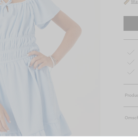
Wat
Produc
Omsch