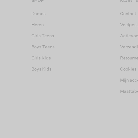
SHOP
KLANTE
Dames
Contact
Heren
Veelgest
Girls Teens
Actievo
Boys Teens
Verzend
Girls Kids
Retourn
Boys Kids
Cookies
Mijn acc
Maattab