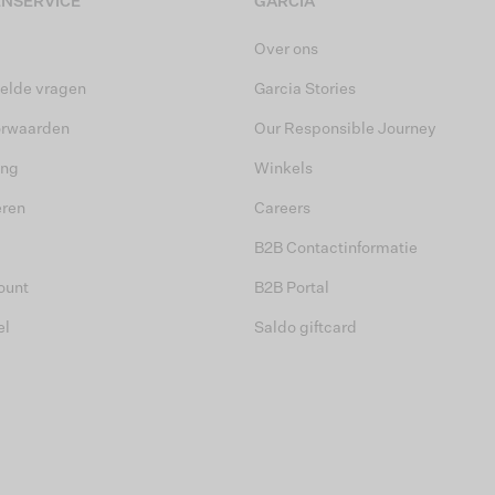
NSERVICE
GARCIA
Over ons
elde vragen
Garcia Stories
orwaarden
Our Responsible Journey
ing
Winkels
eren
Careers
B2B Contactinformatie
ount
B2B Portal
el
Saldo giftcard