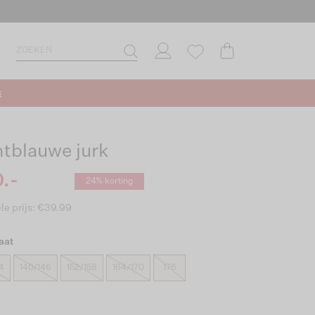
s
htblauwe jurk
.-
24% korting
le prijs: €39.99
aat
4
140/146
152/158
164/170
176