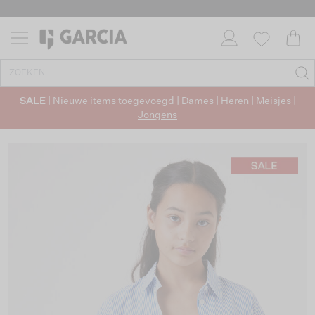
SALE
| Nieuwe items toegevoegd |
Dames
|
Heren
|
Meisjes
|
Jongens