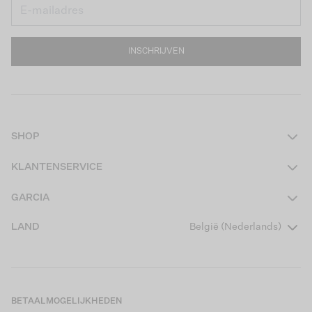
INSCHRIJVEN
SHOP
Dames
KLANTENSERVICE
Heren
Contact
GARCIA
Girls Teens
Veelgestelde vragen
Over ons
LAND
België (Nederlands)
Boys Teens
Actievoorwaarden
Garcia Stories
Girls Kids
Verzending
Our Responsible Journey
Boys Kids
Retourneren
Winkels
BETAALMOGELIJKHEDEN