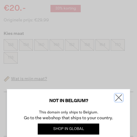
€20.-
33% korting
Originele prijs: €29.99
Kies maat
128
134
140
146
152
158
164
170
176
Wat is mijn maat?
NOT IN BELGIUM?
Gratis verzending vanaf €50
This domain only ships to Belgium.
Levertijd 2-3 werkdagen
Go to the webshop that ships to your country.
Gemakkelijk retourneren binnen 30 dagen
SHOP IN
GLOBAL