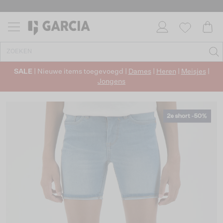
SALE
| Nieuwe items toegevoegd |
Dames
|
Heren
|
Meisjes
|
Jongens