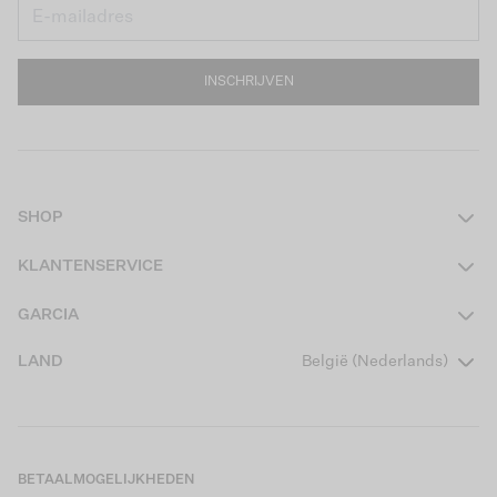
INSCHRIJVEN
SHOP
Dames
KLANTENSERVICE
Heren
Contact
GARCIA
Girls Teens
Veelgestelde vragen
Over ons
LAND
België (Nederlands)
Boys Teens
Actievoorwaarden
Garcia Stories
Girls Kids
Verzending
Our Responsible Journey
Boys Kids
Retourneren
Winkels
BETAALMOGELIJKHEDEN