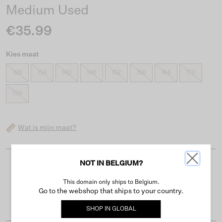
Medium Used
€35.99
Kies maat
128
134
140
146
152
158
164
170
176
Wat is mijn maat?
NOT IN BELGIUM?
Gratis verzending vanaf €50
This domain only ships to Belgium.
Levertijd 2-3 werkdagen
Go to the webshop that ships to your country.
Gemakkelijk retourneren binnen 30 dagen
SHOP IN
GLOBAL