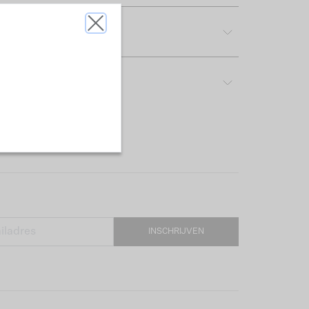
tdetails
rijving & pasvorm
INSCHRIJVEN