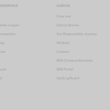
NSERVICE
GARCIA
Over ons
elde vragen
Garcia Stories
orwaarden
Our Responsible Journey
ing
Winkels
eren
Careers
B2B Contactinformatie
ount
B2B Portal
el
Saldo giftcard