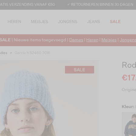
ATIS VERZENDING VANAF €50
✓ RETOURNEREN BINNEN 30 DAGEN
HEREN
MEISJES
JONGENS
JEANS
SALE
SALE
| Nieuwe items toegevoegd |
Dames
|
Heren
|
Meisjes
|
Jongen
dies
>
Garcia h 52460 3016
Rod
€17
Origine
Kleur: