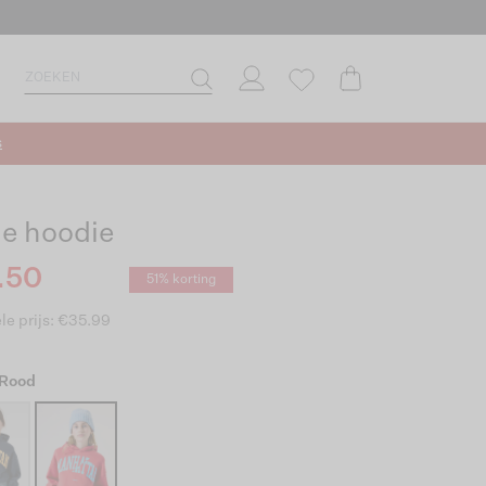
s
e hoodie
.50
51% korting
le prijs: €35.99
 Rood