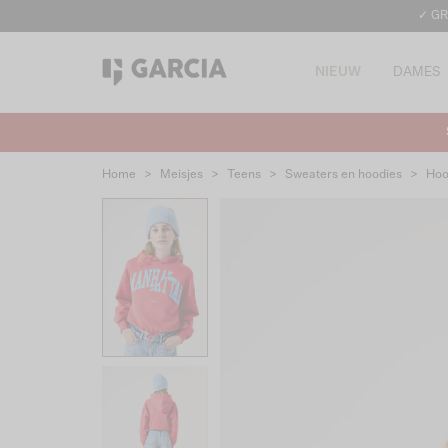
✓ GR
NIEUW
DAMES
Home
>
Meisjes
>
Teens
>
Sweaters en hoodies
>
Hoo