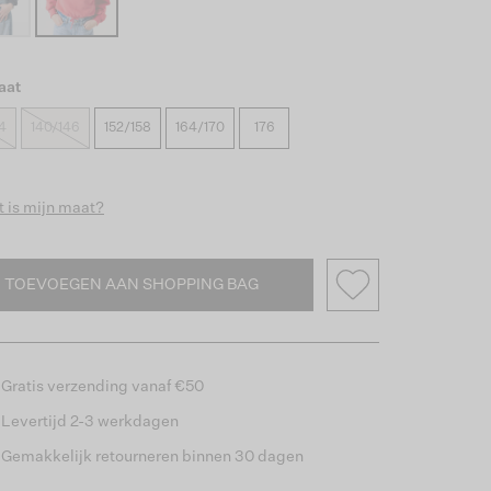
aat
4
140/146
152/158
164/170
176
 is mijn maat?
TOEVOEGEN AAN SHOPPING BAG
Gratis verzending vanaf €50
Levertijd 2-3 werkdagen
Gemakkelijk retourneren binnen 30 dagen