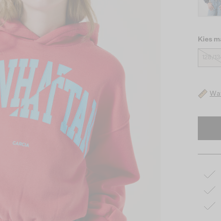
Kies m
128/13
Wat