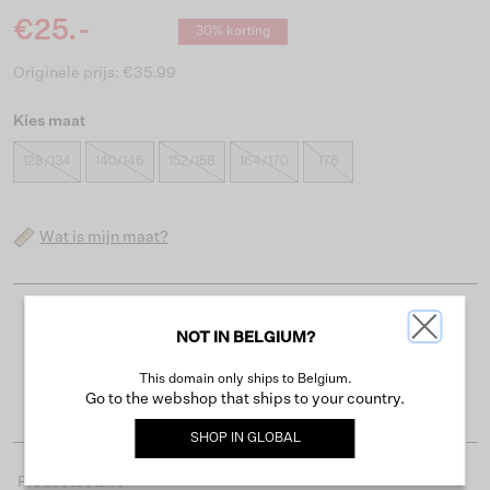
€25.-
30% korting
Originele prijs: €35.99
Kies maat
128/134
140/146
152/158
164/170
176
Wat is mijn maat?
Gratis verzending vanaf €50
NOT IN BELGIUM?
Levertijd 2-3 werkdagen
This domain only ships to Belgium.
Gemakkelijk retourneren binnen 30 dagen
Go to the webshop that ships to your country.
SHOP IN
GLOBAL
Productdetails