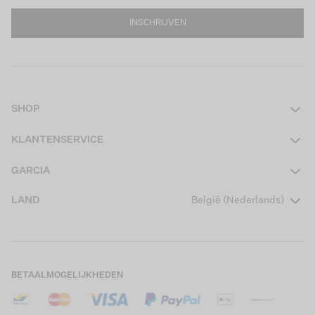
INSCHRIJVEN
SHOP
Dames
KLANTENSERVICE
Heren
Contact
GARCIA
Girls Teens
Veelgestelde vragen
Over ons
LAND
België (Nederlands)
Boys Teens
Actievoorwaarden
Garcia Stories
Girls Kids
Verzending
Our Responsible Journey
Boys Kids
Retourneren
Winkels
BETAALMOGELIJKHEDEN
Cookies
Careers
Mijn account