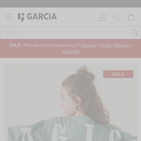
SALE
| Nieuwe items toegevoegd |
Dames
|
Heren
|
Meisjes
|
Jongens