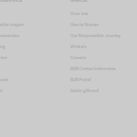
NSERVICE
GARCIA
Over ons
elde vragen
Garcia Stories
orwaarden
Our Responsible Journey
ing
Winkels
eren
Careers
B2B Contactinformatie
ount
B2B Portal
el
Saldo giftcard