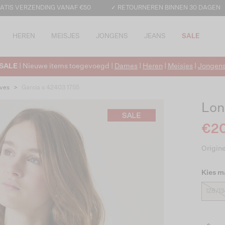
ATIS VERZENDING VANAF €50
✓ RETOURNEREN BINNEN 30 DAGEN
HEREN
MEISJES
JONGENS
JEANS
SALE
SALE
| Nieuwe items toegevoegd |
Dames
|
Heren
|
Meisjes
|
Jongen
ves
>
Garcia s 42403 1755
Lon
€20
Origine
Kies m
128/13