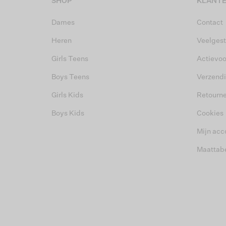
SHOP
KLANTE
Dames
Contact
Heren
Veelgest
Girls Teens
Actievo
Boys Teens
Verzend
Girls Kids
Retourn
Boys Kids
Cookies
Mijn acc
Maattab