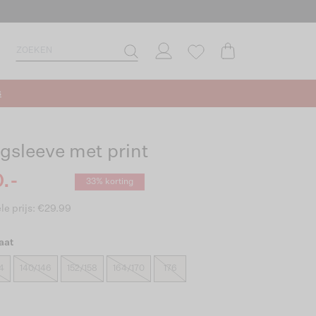
s
gsleeve met print
.-
33% korting
le prijs: €29.99
aat
4
140/146
152/158
164/170
176