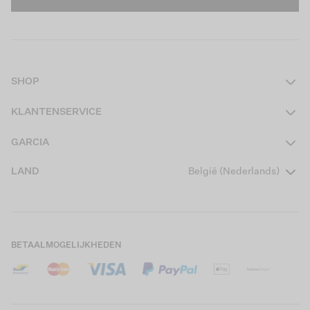
SHOP
Dames
KLANTENSERVICE
Heren
Contact
GARCIA
Girls Teens
Veelgestelde vragen
Over ons
LAND
België (Nederlands)
Boys Teens
Actievoorwaarden
Garcia Stories
Girls Kids
Verzending
Our Responsible Journey
Boys Kids
Retourneren
Winkels
BETAALMOGELIJKHEDEN
Cookies
Careers
Mijn account
B2B Contactinformatie
Maattabel