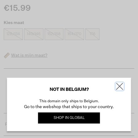
€15.99
Kies maat
128/134
140/146
152/158
164/170
176
Wat is mijn maat?
Gratis verzending vanaf €50
NOT IN BELGIUM?
Levertijd 2-3 werkdagen
Gemakkelijk retourneren binnen 30 dagen
This domain only ships to Belgium.
Go to the webshop that ships to your country.
SHOP IN
GLOBAL
Productdetails