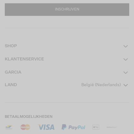
INSCHRIJVEN
SHOP
Dames
KLANTENSERVICE
Heren
Contact
GARCIA
Girls Teens
Veelgestelde vragen
Over ons
LAND
België (Nederlands)
Boys Teens
Actievoorwaarden
Garcia Stories
Girls Kids
Verzending
Our Responsible Journey
Boys Kids
Retourneren
Winkels
BETAALMOGELIJKHEDEN
Cookies
Careers
Mijn account