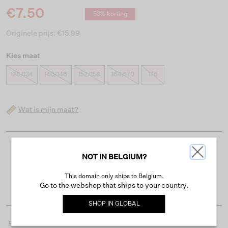
€7.50
53% korting
Originele prijs: €15.99
Kies maat
128/134
140/146
152/158
164/170
176
Wat is mijn maat?
Gratis verzending vanaf €50
NOT IN BELGIUM?
Levertijd 2-3 werkdagen
This domain only ships to Belgium.
Gemakkelijk retourneren binnen 30 dagen
Go to the webshop that ships to your country.
SHOP IN
GLOBAL
Productdetails