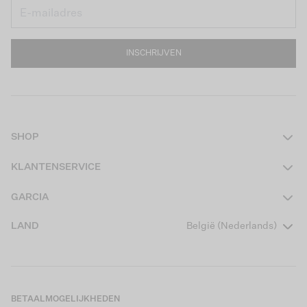
INSCHRIJVEN
SHOP
Dames
KLANTENSERVICE
Heren
Contact
GARCIA
Girls Teens
Veelgestelde vragen
Over ons
LAND
België (Nederlands)
Boys Teens
Actievoorwaarden
Garcia Stories
Girls Kids
Verzending
Our Responsible Journey
Boys Kids
Retourneren
Winkels
BETAALMOGELIJKHEDEN