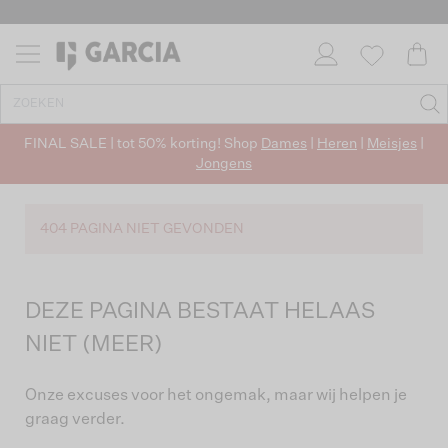
FINAL SALE | tot 50% korting! Shop
Dames
|
Heren
|
Meisjes
|
Jongens
404 PAGINA NIET GEVONDEN
DEZE PAGINA BESTAAT HELAAS
NIET (MEER)
Onze excuses voor het ongemak, maar wij helpen je
graag verder.