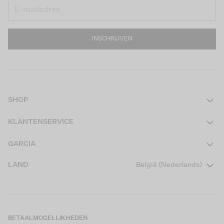
INSCHRIJVEN
SHOP
Dames
KLANTENSERVICE
Heren
Contact
GARCIA
Girls Teens
Veelgestelde vragen
Over ons
LAND
België (Nederlands)
Boys Teens
Actievoorwaarden
Garcia Stories
Girls Kids
Verzending
Our Responsible Journey
Boys Kids
Retourneren
Winkels
BETAALMOGELIJKHEDEN