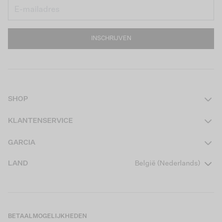
INSCHRIJVEN
SHOP
Dames
KLANTENSERVICE
Heren
Contact
GARCIA
Girls Teens
Veelgestelde vragen
Over ons
LAND
België (Nederlands)
Boys Teens
Actievoorwaarden
Garcia Stories
Girls Kids
Verzending
Our Responsible Journey
Boys Kids
Retourneren
Winkels
BETAALMOGELIJKHEDEN