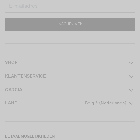
INSCHRIJVEN
SHOP
Dames
KLANTENSERVICE
Heren
Contact
GARCIA
Girls Teens
Veelgestelde vragen
Over ons
LAND
België (Nederlands)
Boys Teens
Actievoorwaarden
Garcia Stories
Girls Kids
Verzending
Our Responsible Journey
Boys Kids
Retourneren
Winkels
BETAALMOGELIJKHEDEN