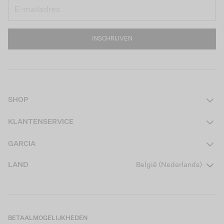
INSCHRIJVEN
SHOP
Dames
KLANTENSERVICE
Heren
Contact
GARCIA
Girls Teens
Veelgestelde vragen
Over ons
LAND
België (Nederlands)
Boys Teens
Actievoorwaarden
Garcia Stories
Girls Kids
Verzending
Our Responsible Journey
Boys Kids
Retourneren
Winkels
BETAALMOGELIJKHEDEN