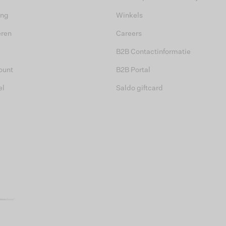
ing
Winkels
eren
Careers
B2B Contactinformatie
ount
B2B Portal
el
Saldo giftcard