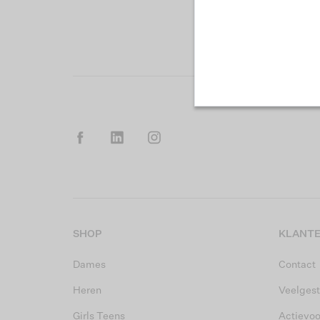
SHOP
KLANTE
Dames
Contact
Heren
Veelgest
Girls Teens
Actievo