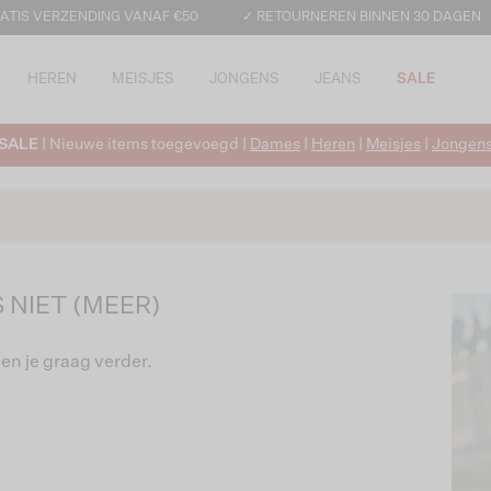
ATIS VERZENDING VANAF €50
✓ RETOURNEREN BINNEN 30 DAGEN
HEREN
MEISJES
JONGENS
JEANS
SALE
SALE
| Nieuwe items toegevoegd |
Dames
|
Heren
|
Meisjes
|
Jongen
 NIET (MEER)
en je graag verder.