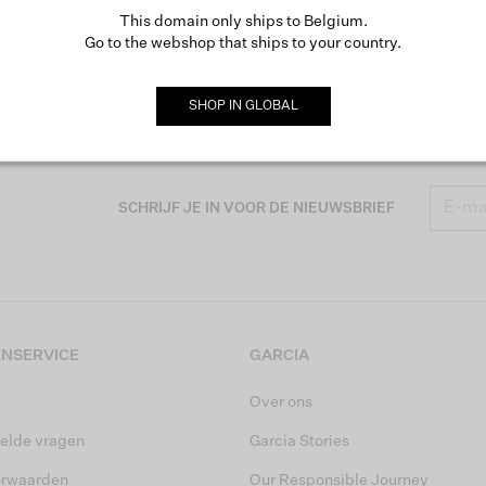
This domain only ships to Belgium.
Go to the webshop that ships to your country.
SHOP IN
GLOBAL
SCHRIJF JE IN VOOR DE NIEUWSBRIEF
NSERVICE
GARCIA
Over ons
elde vragen
Garcia Stories
orwaarden
Our Responsible Journey