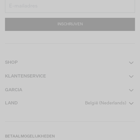
INSCHRIJVEN
SHOP
Dames
KLANTENSERVICE
Heren
Contact
GARCIA
Girls Teens
Veelgestelde vragen
Over ons
LAND
België (Nederlands)
Boys Teens
Actievoorwaarden
Garcia Stories
Girls Kids
Verzending
Our Responsible Journey
Boys Kids
Retourneren
Winkels
BETAALMOGELIJKHEDEN