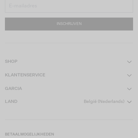
INSCHRIJVEN
SHOP
Dames
KLANTENSERVICE
Heren
Contact
GARCIA
Girls Teens
Veelgestelde vragen
Over ons
LAND
België (Nederlands)
Boys Teens
Actievoorwaarden
Garcia Stories
Girls Kids
Verzending
Our Responsible Journey
Boys Kids
Retourneren
Winkels
BETAALMOGELIJKHEDEN