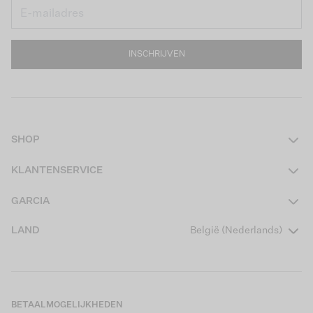
INSCHRIJVEN
SHOP
Dames
KLANTENSERVICE
Heren
Contact
GARCIA
Girls Teens
Veelgestelde vragen
Over ons
LAND
België (Nederlands)
Boys Teens
Actievoorwaarden
Garcia Stories
Girls Kids
Verzending
Our Responsible Journey
Boys Kids
Retourneren
Winkels
BETAALMOGELIJKHEDEN