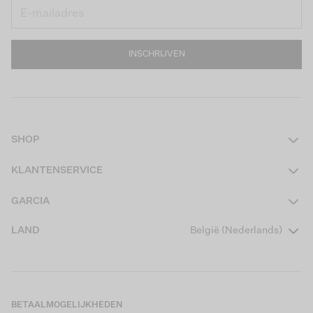
INSCHRIJVEN
SHOP
Dames
KLANTENSERVICE
Heren
Contact
GARCIA
Girls Teens
Veelgestelde vragen
Over ons
LAND
België (Nederlands)
Boys Teens
Actievoorwaarden
Garcia Stories
Girls Kids
Verzending
Our Responsible Journey
Boys Kids
Retourneren
Winkels
BETAALMOGELIJKHEDEN