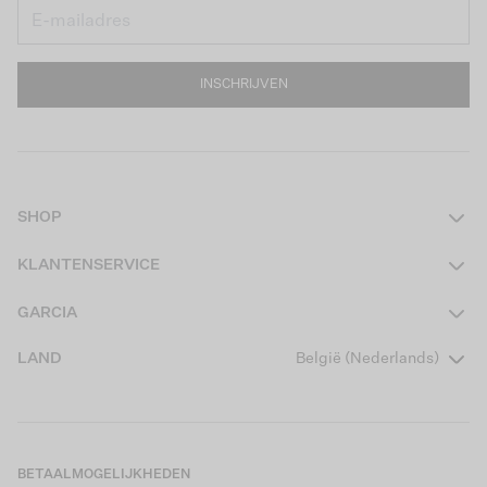
INSCHRIJVEN
SHOP
Dames
KLANTENSERVICE
Heren
Contact
GARCIA
Girls Teens
Veelgestelde vragen
Over ons
LAND
België (Nederlands)
Boys Teens
Actievoorwaarden
Garcia Stories
Girls Kids
Verzending
Our Responsible Journey
Boys Kids
Retourneren
Winkels
BETAALMOGELIJKHEDEN