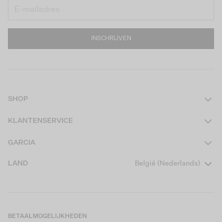
INSCHRIJVEN
SHOP
Dames
KLANTENSERVICE
Heren
Contact
GARCIA
Girls Teens
Veelgestelde vragen
Over ons
LAND
België (Nederlands)
Boys Teens
Actievoorwaarden
Garcia Stories
Girls Kids
Verzending
Our Responsible Journey
Boys Kids
Retourneren
Winkels
BETAALMOGELIJKHEDEN