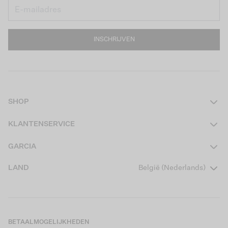
INSCHRIJVEN
SHOP
Dames
KLANTENSERVICE
Heren
Contact
GARCIA
Girls Teens
Veelgestelde vragen
Over ons
LAND
België (Nederlands)
Boys Teens
Actievoorwaarden
Garcia Stories
Girls Kids
Verzending
Our Responsible Journey
Boys Kids
Retourneren
Winkels
BETAALMOGELIJKHEDEN