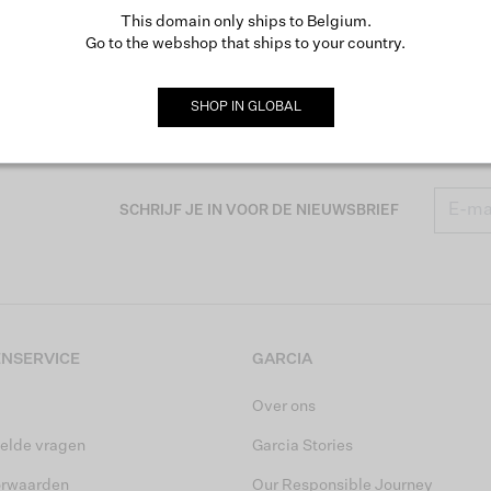
This domain only ships to Belgium.
Go to the webshop that ships to your country.
SHOP IN
GLOBAL
SCHRIJF JE IN VOOR DE NIEUWSBRIEF
NSERVICE
GARCIA
Over ons
elde vragen
Garcia Stories
orwaarden
Our Responsible Journey