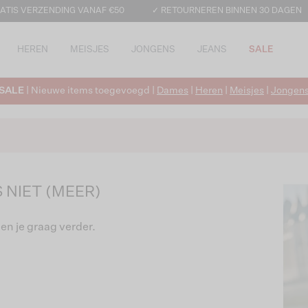
ATIS VERZENDING VANAF €50
✓ RETOURNEREN BINNEN 30 DAGEN
HEREN
MEISJES
JONGENS
JEANS
SALE
SALE
| Nieuwe items toegevoegd |
Dames
|
Heren
|
Meisjes
|
Jongen
 NIET (MEER)
en je graag verder.