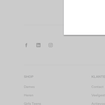
SHOP
KLANTE
Dames
Contact
Heren
Veelgest
Girls Teens
Actievo