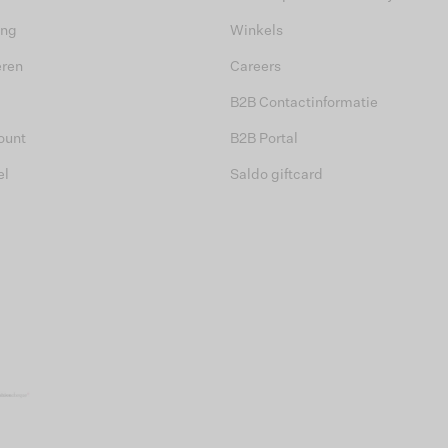
ing
Winkels
eren
Careers
B2B Contactinformatie
ount
B2B Portal
el
Saldo giftcard