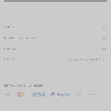
SHOP
Dames
KLANTENSERVICE
Heren
Contact
GARCIA
Girls Teens
Veelgestelde vragen
Over ons
LAND
België (Nederlands)
Boys Teens
Actievoorwaarden
Garcia Stories
Girls Kids
Verzending
Our Responsible Journey
Boys Kids
Retourneren
Winkels
BETAALMOGELIJKHEDEN
Cookies
Careers
Mijn account
B2B Contactinformatie
Maattabel
B2B Portal