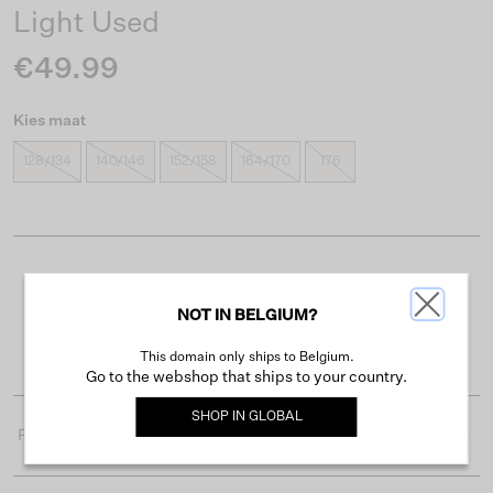
Light Used
€49.99
Kies maat
128/134
140/146
152/158
164/170
176
Gratis verzending vanaf €50
NOT IN BELGIUM?
Levertijd 2-3 werkdagen
Gemakkelijk retourneren binnen 30 dagen
This domain only ships to Belgium.
Go to the webshop that ships to your country.
SHOP IN
GLOBAL
Productdetails