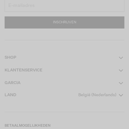
INSCHRIJVEN
SHOP
Dames
KLANTENSERVICE
Heren
Contact
GARCIA
Girls Teens
Veelgestelde vragen
Over ons
LAND
België (Nederlands)
Boys Teens
Actievoorwaarden
Garcia Stories
Girls Kids
Verzending
Our Responsible Journey
Boys Kids
Retourneren
Winkels
BETAALMOGELIJKHEDEN